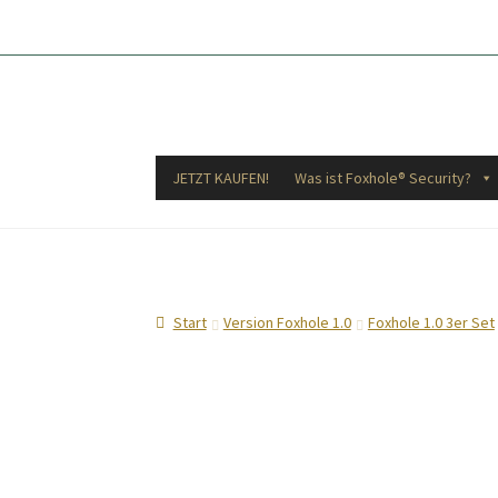
Zur
Zum
Navigation
Inhalt
springen
springen
JETZT KAUFEN!
Was ist Foxhole® Security?
Start
Version Foxhole 1.0
Foxhole 1.0 3er Set