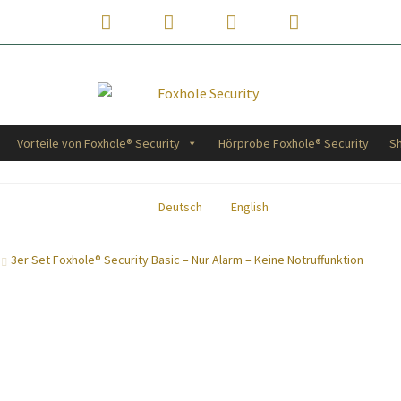
Phone
Email
WhatsApp
Instagram
Number
Address
for
calling
Vorteile von Foxhole® Security
Hörprobe Foxhole® Security
S
Deutsch
English
3er Set Foxhole® Security Basic – Nur Alarm – Keine Notruffunktion