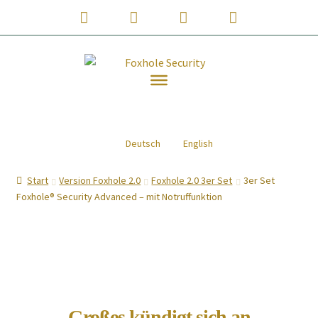
Phone
Email
WhatsApp
Instagram
Number
Address
Zur
Zum
for
Navigation
Inhalt
springen
springen
calling
JETZT KAUFEN!
Deutsch
English
Was ist Foxhole® Security?
Start
Version Foxhole 2.0
Foxhole 2.0 3er Set
3er Set
Vorteile von Foxhole® Security
Foxhole® Security Advanced – mit Notruffunktion
Hörprobe Foxhole® Security
Shop
Weiterentwicklungen
Großes kündigt sich an