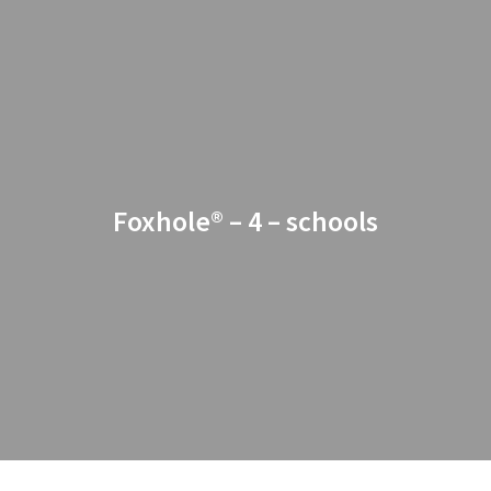
Foxhole
®
– 4 – schools