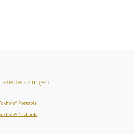
terentwicklungen:
Foxhole® Portable
Foxhole® 4 schools