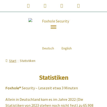
Phone
Email
WhatsApp
Instagram
Number
Address
Zur
Zum
for
Navigation
Inhalt
springen
springen
calling
JETZT KAUFEN!
Deutsch
English
Was ist Foxhole® Security?
Start
Statistiken
Vorteile von Foxhole® Security
Hörprobe Foxhole® Security
Statistiken
Shop
Foxhole®
Security – Lesezeit etwa 3 Minuten
Weiterentwicklungen
Allein in Deutschland kam es im Jahre 2022 (Die
Statistiken von 2023 stehen noch nicht fest) zu 65.908