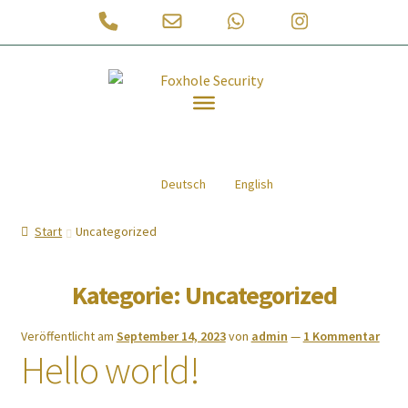
Phone
Email
WhatsApp
Instagram
Number
Address
Zur
Zum
for
Navigation
Inhalt
springen
springen
calling
JETZT KAUFEN!
Deutsch
English
Was ist Foxhole® Security?
Start
Uncategorized
Vorteile von Foxhole® Security
Hörprobe Foxhole® Security
Kategorie:
Uncategorized
Shop
Veröffentlicht am
September 14, 2023
von
admin
—
1 Kommentar
Hello world!
Weiterentwicklungen